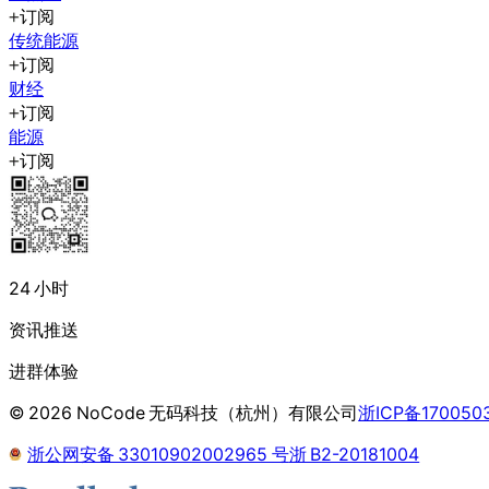
订阅
传统能源
订阅
财经
订阅
能源
订阅
24 小时
资讯推送
进群体验
©
2026
NoCode 无码科技（杭州）有限公司
浙ICP备170050
浙公网安备 33010902002965 号
浙 B2-20181004