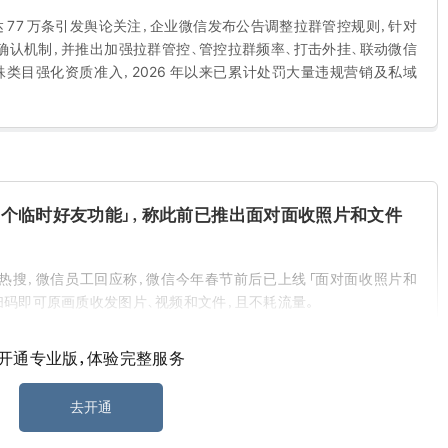
达 77 万条引发舆论关注，企业微信发布公告调整拉群管控规则，针对
确认机制，并推出加强拉群管控、管控拉群频率、打击外挂、联动微信
类目强化资质准入，2026 年以来已累计处罚大量违规营销及私域
个临时好友功能」，称此前已推出面对面收照片和文件
热搜，微信员工回应称，微信今年春节前后已上线「面对面收照片和
扫码即可原画质收发图片、视频和文件，且不耗流量。
开通专业版，体验完整服务
过度营销的账号加强识别与处置
法商家和营销团伙对老年群体的过度营销行为，即日起上线并升级四
去开通
需被拉人确认」功能 ...