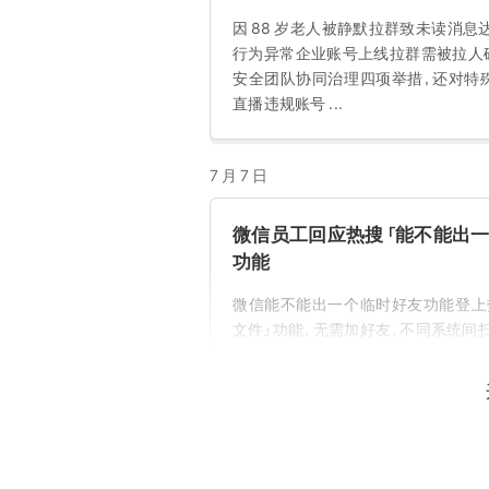
因 88 岁老人被静默拉群致未读消息
行为异常企业账号上线拉群需被拉人
安全团队协同治理四项举措，还对特殊
直播违规账号 ...
7 月 7 日
微信员工回应热搜「能不能出一
功能
微信能不能出一个临时好友功能登上
文件」功能，无需加好友，不同系统间
企业微信：对针对老年人开展
企业微信团队发布公告，针对少数不
项治理举措：加强拉群管控，上线「拉群时