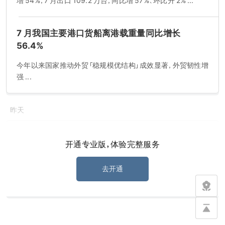
增 54%，7 月出口 109.2 万台，同比增 57%、环比升 2% ...
7 月我国主要港口货船离港载重量同比增长
56.4%
今年以来国家推动外贸「稳规模优结构」成效显著，外贸韧性增
强 ...
昨天
翰宇药业：替尔泊肽注射液首仿上市申请获受理
开通专业版，体验完整服务
翰宇药业 (300199.SZ) 公告，公司收到国家药监局签发的替
尔泊肽注射液《受理通知书》，该药品为化学药品 4 类，适应症
去开通
包括 2 型糖尿病、长期体重管理及阻塞性睡眠呼吸暂停 ...