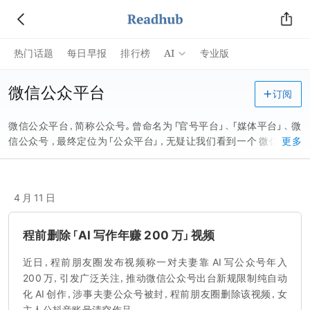
AI
热门话题
每日早报
排行榜
专业版
微信公众平台
订阅
微信公众平台，简称公众号。曾命名为「官号平台」、「媒体平台」、 微
信公众号 ，最终定位为「公众平台」，无疑让我们看到一个 微信 对后
更多
续更大的期望。 利用公众账号平台进行自媒体活动，简单来说就是进
行 一对多 的媒体 性行为 活动，如商家通过申请公众微信 服务号 通
过 二次开发 展示商家 微官网 、微会员、微推送、微支付、微活动、微报
4 月 11 日
名、微分享、 微名片 等，已经形成了一种主流的 线上线下 微信 互动营
销方式。 2018 年 1 月 5 日，微信公众平台公告：规范「非固定收益类
投资产品」类 信息发布 。即日起微信公众平台将配合微信 安全中心
程前删除「AI 写作年赚 200 万」视频
的打击行动，针对相关诈骗、骚扰等违法违规的信息和公众号进行处
近日，程前朋友圈发布视频称一对夫妻靠 AI 写公众号年入
理。「非固定收益类投资产品」指 包括但不限于 股票、期权、期货、外
汇、 大宗商品 、 电子货币 等本金或收益存在 不确定性 的投资产品。
200 万，引发广泛关注，推动微信公众号出台新规限制纯自动
2018 年 7 月 19 日，微信公众平台「转载可赞赏作者」暂时下线。
化 AI 创作，涉事夫妻公众号被封，程前朋友圈删除该视频，女
2019 年 8 月 26 日，微信公众平台已经汇聚超 2000 万公众账号，不