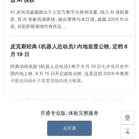
41 岁演员戚薇推出个人官方数字分身韩清夏，闯入 AI 漫剧赛
道，其 AI 形象风格硬核，融合赛博与末日感。戚薇 2006 年出
道，在歌影视领域均有作品 ...
皮克斯经典《机器人总动员》内地首度公映，定档 8
月 19 日
经典动画电影《机器人总动员》将于 8 月 19 日七夕当日在中
国内地上映，8 月 15 日开启超前点映，这是这部 2008 年奥斯
卡最佳动画长片首度登陆内地大银幕。
2026 暑期档电影总票房（含预售）突破 80 亿元，
连续 27 天单日票房过亿
开通专业版，体验完整服务
2026 暑期档电影总票房（含预售）破 80 亿元，《功夫女足》等
暂列档期票房前五，已连续 27 天单日票房过亿，近 120 部多
去开通
类型中外影片上映 ...