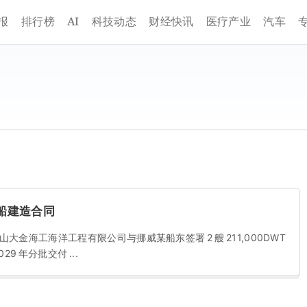
AI
报
排行榜
科技动态
财经快讯
医疗产业
汽车
货船建造合同
司唐山大金海工海洋工程有限公司与挪威某船东签署 2 艘 211,000DWT
9 年分批交付 ...