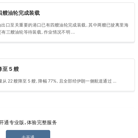
四艘油轮完成装载
油出口至关重要的港口已有四艘油轮完成装载，其中两艘已驶离里海
有三艘油轮等待装载，作业情况不明 ...
 5 艘
从 22 艘降至 5 艘，降幅 77%，且全部经伊朗一侧航道通过 ...
 21 万吨级散货船 总金额 79.2 亿元
开通专业版，体验完整服务
发海运有限公司分别委托外高桥船厂、象屿海装建造 10 艘、5 艘
元，船舶预计自 2030 年 5 月起陆续交付，将长期经营性期租给中远海运
去开通