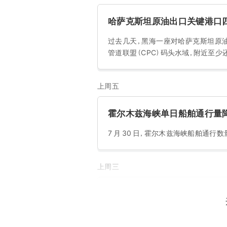
哈萨克斯坦原油出口关键港口
过去几天，黑海一座对哈萨克斯坦原
管道联盟（CPC）码头水域，附近至少还
上周五
霍尔木兹海峡单日船舶通行量降至
7 月 30 日，霍尔木兹海峡船舶通行数量
上周三
中远海发：全资子公司新建 15 艘
中远海发拟通过全资子公司海南中远海
21 万吨级散货船，总金额 79.2 亿