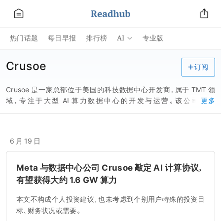
AI
热门话题
每日早报
排行榜
专业版
Crusoe
订阅
Crusoe 是一家总部位于美国的科技数据中心开发商，属于 TMT 领
域，专注于大型 AI 算力数据中心的开发与运营。该公司曾为
更多
OpenAI、甲骨文在美国得克萨斯州运营大型数据中心综合体，近日
微软租赁了其得克萨斯州阿比林园区二期项目 700 兆瓦算力容量用
于人工智能算力基础设施布局。Crusoe 此前完成 13.8 亿美元股权融
6 月 19 日
资，估值超 100 亿美元，此轮融资由 Valor Equity Partners 和
Mubadala Capital 领投，英伟达等机构参投。
Meta 与数据中心公司 Crusoe 敲定 AI 计算协议，
有望获得大约 1.6 GW 算力
本文不构成个人投资建议，也未考虑到个别用户特殊的投资目
标、财务状况或需要。