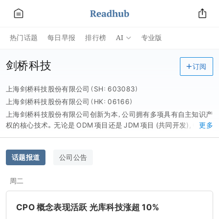
AI
热门话题
每日早报
排行榜
专业版
剑桥科技
订阅
上海剑桥科技股份有限公司（SH：603083）
上海剑桥科技股份有限公司（HK：06166）
上海剑桥科技股份有限公司创新为本，公司拥有多项具有自主知识产
权的核心技术。 无论是 ODM 项目还是 JDM 项目 (共同开发), CIG 建
更多
立了一整套端到端的研发项目管理平台，从客户需求的确认，软硬件
的开发完成，到生产工艺的管控，CIG 雄厚的研发实力在业内备受瞩
目。在专业人才方面，CIG 海纳百川，公司主要管理人员和核心技术
话题报道
公司公告
人员都曾在国内外知名通信设备公司的研发和生产管理部门担任过
重要项目研发和生产管理工作，如美国朗讯贝尔实验室、朗讯中国研
周二
发中心、 华为、中兴、UT 斯达康和上海贝尔阿尔卡特等。当然公司快
速的发展也给员工带来广阔的成长空间。
CPO 概念表现活跃 光库科技涨超 10%