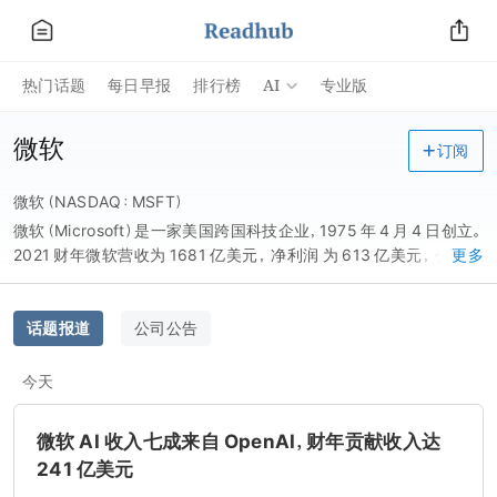
AI
热门话题
每日早报
排行榜
专业版
微软
订阅
微软（NASDAQ：MSFT）
微软（Microsoft）是一家美国跨国科技企业，1975 年 4 月 4 日创立。
2021 财年微软营收为 1681 亿美元， 净利润 为 613 亿美元， 公司总
更多
部 设立在 华盛顿州 雷德蒙德 （ Redmond ，邻近 西雅图 ），以研发、
制造、授权和提供广泛的电脑软件服务业务为主 。
话题报道
公司公告
今天
微软 AI 收入七成来自 OpenAI，财年贡献收入达
241 亿美元