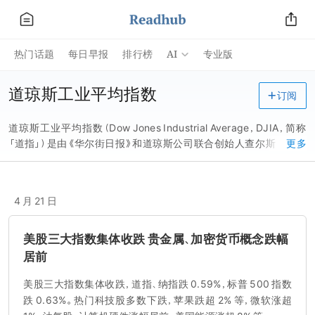
AI
热门话题
每日早报
排行榜
专业版
道琼斯工业平均指数
订阅
道琼斯工业平均指数（Dow Jones Industrial Average，DJIA，简称
「道指」）是由《华尔街日报》和道琼斯公司联合创始人查尔斯・道创
更多
造，并以他和他的商业伙伴统计学家爱德华・琼斯的名字命名的股票
市场指数。
4 月 21 日
美股三大指数集体收跌 贵金属、加密货币概念跌幅
居前
美股三大指数集体收跌，道指、纳指跌 0.59%，标普 500 指数
跌 0.63%。热门科技股多数下跌，苹果跌超 2% 等，微软涨超