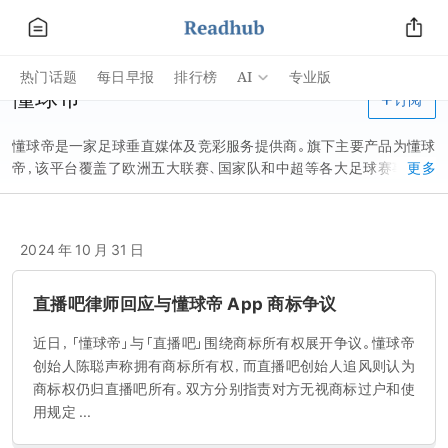
AI
热门话题
每日早报
排行榜
专业版
懂球帝
订阅
懂球帝是一家足球垂直媒体及竞彩服务提供商。旗下主要产品为懂球
帝，该平台覆盖了欧洲五大联赛、国家队和中超等各大足球赛事内容
更多
资讯，平台每天会更新两到三篇实时热点内容，用户还可以在平台的
社区板块进行交流讨论。
2024 年 10 月 31 日
直播吧律师回应与懂球帝 App 商标争议
近日，「懂球帝」与「直播吧」围绕商标所有权展开争议。懂球帝
创始人陈聪声称拥有商标所有权，而直播吧创始人追风则认为
商标权仍归直播吧所有。双方分别指责对方无视商标过户和使
用规定 ...