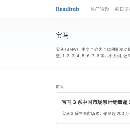
热门话题
每日早
宝马
宝马（BMW），中文全称为巴伐利亚发动机制造
型，1、2、3、4、5、6、7、8 等几个系
自由州 的 慕尼黑 ，BMW 的蓝白标志
主导，并生产享誉全球的飞机引擎、越野车和摩托车
Works)。 2018 年 7 月 10 日
式 和 华晨宝马 铁西 新工厂 开工仪式 ，宝马
前天
世界品牌 500 强 》揭晓，宝马排名第 16 位。 
赞赏公司榜单第 32 位。 2021 年 3 月 
及 37 辆进口汽车。
宝马 3 系中国市场累计销量超 
宝马 3 系中国市场累计销量超 200 