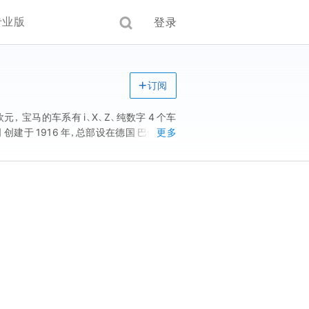
专业版
登录
订阅
， 宝马的车系有 i、X、Z、纯数字 4 个车
 创建于 1916 年，总部设在德国 巴伐利亚
更多
一家飞机引擎生产厂发展成为以 高级轿车 为
renwerke (Bavarian Motor
月 11 日，宝马集团举行了中国战略协议 签字仪
月 18 日， 世界品牌实验室 编制的《 2018
1 月 22 日，名列 2020 年《 财富 》全球最受
 2022 年 3 月，宝马汽车宣布召回 6 辆国产