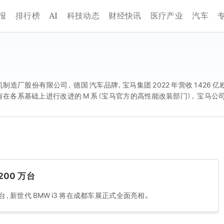
AI
报
排行榜
科技动态
财经快讯
医疗产业
汽车
厂股份有限公司， 德国 汽车品牌，宝马集团 2022 年营收 1426 亿欧元
列，还有在各系基础上进行改进的 M 系（宝马官方的高性能改装部门）， 宝马公司
宝马总部所在地 巴伐利亚自由州 州旗的颜色，百年来， 宝马汽车 由最初的
的企业集团，名列世界汽车公司前列，其全称为 die Bayerischen Moto
，长城公司与宝马公司签署合资协议，合资成立 光束汽车有限公司 ，2018 年 10 
对华晨宝马 投资 新增 30 亿欧元，合资协议延至 2040 年。 2018 年 12 
2019 年 10 月， Interbrand 发布的 全球品牌 百强排名 11。 2020 年 
15 日， 央视 3・15 晚会曝光，宝马 汽车 4S 店 因收集顾客人脸信息被点名。
200 万台
万台，新世代 BMW i3 将在成都车展正式全面亮相。