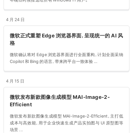
年晚些时候推送给所有 Windows 11 用户。
天。这是在微软必应搜索建议功能于 2021 年 12 月暂时关闭的 3 个
月以后，再次出现关闭的情况。 2023 年 2 月 8 日，微软公司发布了新
版必应搜索引擎，采用了 ChatGPT 开发商 OpenAI 的最新技术，旨
4 月 24 日
在通过率先提供更具对话性的网络搜索和创建内容的替代方式，削弱
谷歌的搜索霸主地位。新必应搜索采用 AI 模型 GPT3.5 的升级版，比
​微软正式重塑 Edge 浏览器界面，呈现统一的 AI 风
ChatGPT 使用的 GPT3.5 更强大。 2023 年 3 月 15 日，微软副总裁
格
兼消费者首席营销官 Yusuf Mehdi 发文确认新必应搜索引擎正在运
行 GPT-4。
微软确认将对 Edge 浏览器界面进行全面重构，计划全面采纳
Copilot 和 Bing 的语言，带来跨平台一致体验 ...
4 月 15 日
微软发布新款图像生成模型 MAI-Image-2-
Efficient
微软发布新款图像生成模型 MAI-Image-2-Efficient，主打低
成本与高效能，用于企业快速生成产品实拍图与 UI 原型图等
场景 ...