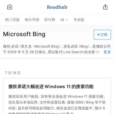
AI
热门话题
每日早报
排行榜
专业版
Microsoft Bing
订阅
微软 必应（英文名：Microsoft Bing），原名必应（Bing），是微软公司
于 2009 年 5 月 28 日推出，用以取代 Live Search 的全新 搜索引擎
更多
服务 。为符合中国用户使用习惯，Bing 中文品牌名为「必应」。 作为
全球领先的搜索引擎之一 ，截至 2013 年 5 月，必应已成为 北美 地区
第二大搜索引擎，如加上为 雅虎 提供的搜索 技术支持 ，必应已占据
7 月 14 日
29.3% 的市场份额。 2013 年 10 月， 微软 在中国启用全新明黄色必
应搜索标志并去除 Beta 标识，这使必应成为继 Windows 、 Office 和
Xbox 后的微软品牌第四个重要产品线，也标志着必应已不仅仅是一
微软承诺大幅改进 Windows 11 的搜索功能
个搜索引擎，更将深度融入微软几乎所有的服务与产品中。在
微软回应用户抱怨，宣布将全面改进 Windows 11 搜索功能，
Windows Phone 系统中，微软也深度整合了必应搜索，通过触摸搜
索键引出，相比其他搜索引擎，界面也更加美观，整合信息也更加全
优先显示本地应用、文件和设置结果，移除 MSN / Bing 等干扰
面。 2020 年 10 月 6 日，微软官方宣布 Bing 改名为 Microsoft Bing
内容，提升拼写错误处理能力，相关改进已在预览版中，预计今
。 2022 年 3 月，微软必应搜索引擎的搜索建议功能再次暂时关闭 7