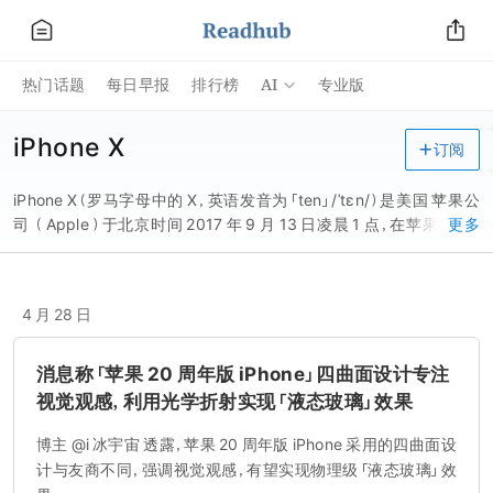
AI
热门话题
每日早报
排行榜
专业版
iPhone X
订阅
iPhone X（罗马字母中的 X，英语发音为「ten」/ˈtɛn/）是美国 苹果公
司 （ Apple ）于北京时间 2017 年 9 月 13 日凌晨 1 点，在苹果园区（
更多
Apple Park ）新总部的 史蒂夫・乔布斯剧院 会上发布的机型。其中
「X」是罗马数字「10」的意思，代表着苹果向 iPhone 问世十周年致
敬。 iPhone X 采用「 刘海屏 」形式的全面屏设计，取消了苹果沿用了
4 月 28 日
10 年的底部 Home 键 。 分为 64GB 和 256GB 两个版本，有银色和
深空灰色两种配色。屏幕尺寸 5.8 英寸，重量 174 克，高度 143.6 毫
米，宽度和厚度分别为 70.9 毫米、7.7 毫米，2436 * 1125 像素分辨率
消息称「苹果 20 周年版 iPhone」四曲面设计专注
。前置摄像头为 700 万像素，支持 背景虚化 自拍。背部后置双摄，为
视觉观感，利用光学折射实现「液态玻璃」效果
1200 万像素 广角镜头 （F/1.8 光圈）+1200 万像素 长焦镜头 （F/2.4
光圈）组合，支持人像模式背景虚化。 iPhone X 支持 Face ID 解锁和
博主 @i 冰宇宙 透露，苹果 20 周年版 iPhone 采用的四曲面设
无线充电 功能，搭载 A11 Bionic 处理器，增加了动态 Animoji 表情。
计与友商不同，强调视觉观感，有望实现物理级「液态玻璃」效