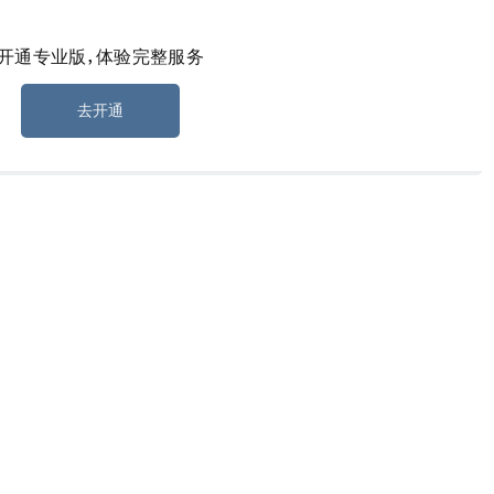
开通专业版，体验完整服务
，连续 10 个季度盈利
营业收入 6.76 亿元，归母净利润 8829 万元，同比增长 306.9%，
去开通