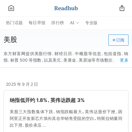
AI
热门话题
每日早报
排行榜
专业版
美股
订阅
东方财富网提供美股行情、财经日历、中概股等信息，包括道指、纳
指、标普 500 等指数，以及美元、美黄金、美原油等市场数据。还有美
更多
股导读、美股聚焦、美股评论等栏目，分析美股市场动态和热门中概
股。
2025 年 9 月 2 日
纳指低开约 1.8%，英伟达跌超 3%
美股三大指数集体下跌，纳指跌幅最大。英伟达股价下挫，因
阿里正开发新芯片填补其在华销售受阻的空白。特斯拉销量同
比下滑，股价承压 ...