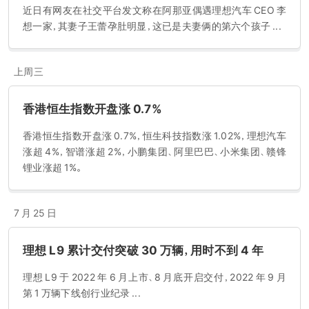
2.8%;理想汽车於中国新能源汽车品牌排名第十一。根据灼识谘询报
近日有网友在社交平台发文称在阿那亚偶遇理想汽车 CEO 李
告，2020 年中国乘用车市场及新能源汽车市场的市场规模分别为
想一家，其妻子王蕾孕肚明显，这已是夫妻俩的第六个孩子 ...
20.8 百万辆及 1.2 百万辆。根据灼识谘询报告，於 2020 年，中国新
能源汽车销售量占乘用车总销售量的 5.8%,且按销售量计，增程式电
动汽车占中国新能源汽车市场的 2.8%。
上周三
香港恒生指数开盘涨 0.7%
香港恒生指数开盘涨 0.7%，恒生科技指数涨 1.02%，理想汽车
涨超 4%，智谱涨超 2%，小鹏集团、阿里巴巴、小米集团、赣锋
锂业涨超 1%。
7 月 25 日
理想 L9 累计交付突破 30 万辆，用时不到 4 年
理想 L9 于 2022 年 6 月上市、8 月底开启交付，2022 年 9 月
第 1 万辆下线创行业纪录 ...