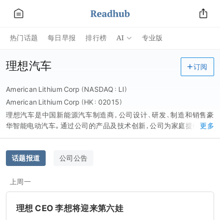
AI
热门话题
每日早报
排行榜
专业版
理想汽车
订阅
American Lithium Corp（NASDAQ：LI）
American Lithium Corp（HK：02015）
理想汽车是中国新能源汽车制造商，公司设计、研发、制造和销售豪
华智能电动汽车。通过公司的产品及技术创新，公司为家庭提供安全
更多
及便捷的产品及服务。在中国，公司是成功实现增程式电动汽车商业
化的先锋。公司的 * 及目前 * 一款商业化的增程式电动汽车型-理想
ONE 是一款六座中大型豪华电动 SUV, 配备了增程系统及先进的智
话题报道
公司公告
能汽车解决方案。公司於 2019 年 11 月开始量产理想 ONE, 并於
2021 年 5 月 25 日推出 2021 款理想 ONE。截至 2021 年 6 月 30
上周一
日，公司已交付逾 63,000 辆理想 ONE。根据灼识谘询报告，按销量
统计，理想 ONE 於 2020 年被评为中国最畅销的新能源 SUV 车型，
理想 CEO 李想将迎来第六娃
占市场份额 9.7%;同时於中国新能源汽车市场排名第六，占市场份额