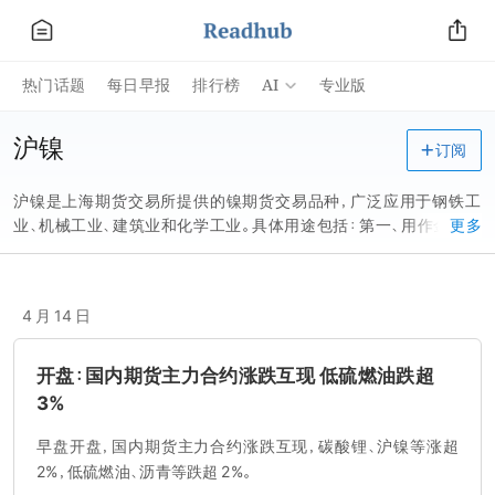
AI
热门话题
每日早报
排行榜
专业版
沪镍
订阅
沪镍是上海期货交易所提供的镍期货交易品种，广泛应用于钢铁工
业、机械工业、建筑业和化学工业。具体用途包括：第一、用作金属材
更多
料，包括制作不锈钢、耐热合金钢和各种合金；第二、用于电镀，在钢
材及其他金属材料的基体上覆盖一层耐用、耐腐蚀的表面层，其防腐
蚀性比镀锌层高；第三、在石油化工的氢化反应中用作催化剂。
4 月 14 日
开盘：国内期货主力合约涨跌互现 低硫燃油跌超
3%
早盘开盘，国内期货主力合约涨跌互现，碳酸锂、沪镍等涨超
2%，低硫燃油、沥青等跌超 2%。