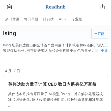
AI
热门话题
每日早报
排行榜
专业版
Ising
订阅
Ising 是英伟达推出的全球首个面向量子计算校准和纠错的开源人工
智能模型系列，可帮助研究人员和企业构建更出色的量子计算机，以
更多
大规模运行实用应用程序。英伟达创始人黄仁勋称，人工智能对实现
量子计算实用性至关重要，Ising 将人工智能作为量子机器的操作系
统，可将脆弱量子比特转化为可扩展且可靠的量子 GPU 系统。
4 月 17 日
英伟达助力量子计算 CEO 数日内跻身亿万富翁
英伟达本月推出开源量子 AI 模型「Ising」，旨在解决处理器校
准和纠错难题，能大幅缩短校准时间、提升纠错速度和准确率
...