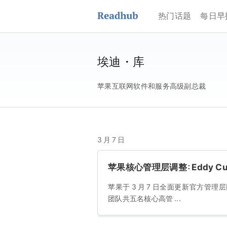
热门话题
每日早
埃迪・库
苹果互联网软件和服务高级副总裁
3 月 7 日
苹果核心管理层调整：Eddy 
苹果于 3 月 7 日全面更新官方管
团队共五名核心高管 ...