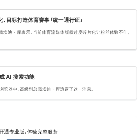
碎片化，目标打造体育赛事「统一通行证」
裁埃迪・库表示，当前体育流媒体版权过度碎片化让粉丝体验不佳，
成 AI 搜索功能
到其浏览器中，高级副总裁埃迪・库透露了这一消息。
将以附加订阅形式加入美国区 Prime Video，每月 9.99
开通专业版，体验完整服务