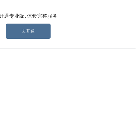
开通专业版，体验完整服务
科技股普跌
道指、纳指、标普 500 指数分别跌 1.64%、1.46%、1.36%。大型科
去开通
..