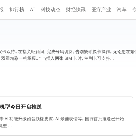
AI
报
排行榜
科技动态
财经快讯
医疗产业
汽车
叠设计，支持双卡双待。在指尖轻触间，完成号码切换，告别繁琐换卡操作。无论您
精彩一机掌握。* 当插入两张 SIM 卡时，主副卡可支持...
首批机型今日开启推送
5，带来 AI 功能升级如音频橡皮擦、AI 最佳表情等。国行首批推送已开始，
机型 ...